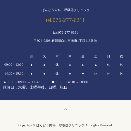
ばんどう内科・呼吸器クリニック
tel.076-277-6211
fax.076-277-6631
〒924-0808 石川県白山市布市1丁目113番地
月
火
水
木
金
土
日
祝
09:00～12:00
●
●
休
●
●
▲
休
休
14:00～18:00
●
●
休
●
■
休
休
休
▲・・・09:00～12:45 ■・・・14:30～18:00
休診日：水曜、土曜午後、日曜、祝日
Copyright © ばんどう内科・呼吸器クリニック All Rights Reserved.