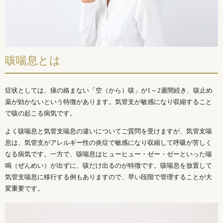
咳喘息とは
症状としては、痰の絡まない「空（から）咳」が1～2週間続き、咳止め
薬が効かないという特徴があります。気管支が敏感になり収縮すること
で咳の起こる病気です。
よく咳喘息と気管支喘息の違いについてご質問を受けますが、気管支喘
息は、気管支がアレルギー性の炎症で敏感になり収縮して呼吸が苦しく
なる病気です。一方で、咳喘息はヒューヒュー・ゼー・ゼーといった喘
鳴（ぜんめい）が出ずに、咳だけ出るのが特徴です。咳喘息を放置して
気管支喘息に移行する例もありますので、早い段階で管理することが大
変重要です。