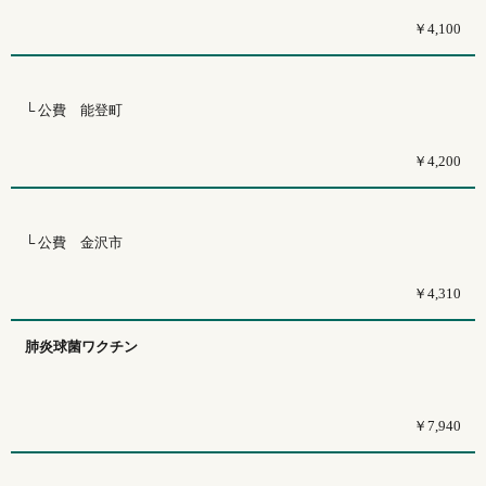
￥4,100
└ 公費 能登町
￥4,200
└ 公費 金沢市
￥4,310
肺炎球菌ワクチン
￥7,940