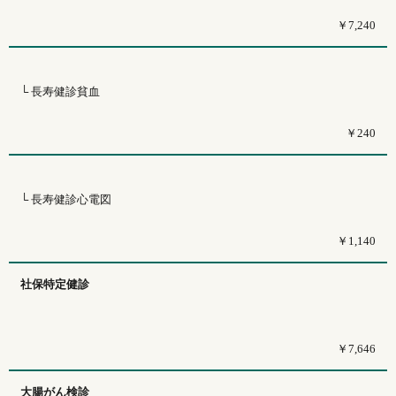
￥7,240
└ 長寿健診貧血
￥240
└ 長寿健診心電図
￥1,140
社保特定健診
￥7,646
大腸がん検診