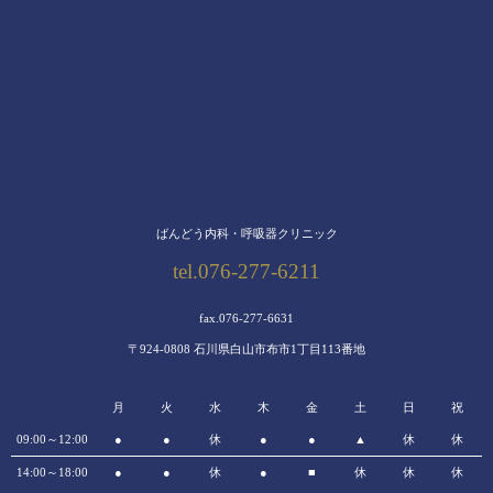
ばんどう内科・呼吸器クリニック
tel.076-277-6211
fax.076-277-6631
〒924-0808 石川県白山市布市1丁目113番地
月
火
水
木
金
土
日
祝
09:00～12:00
●
●
休
●
●
▲
休
休
14:00～18:00
●
●
休
●
■
休
休
休